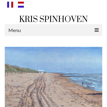
KRIS SPINHOVEN
Menu
landschappen
bergen
wolken
zee & duin
polders
portretten
portretten van Lenie