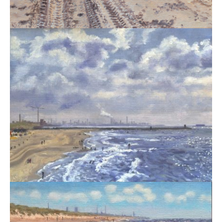
overige portretten
interieur
stadsgezichten
exposities
publicaties
cv & contact