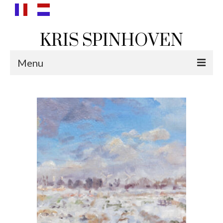
KRIS SPINHOVEN
Menu
landschappen
bergen
wolken
zee & duin
polders
portretten
portretten van Lenie