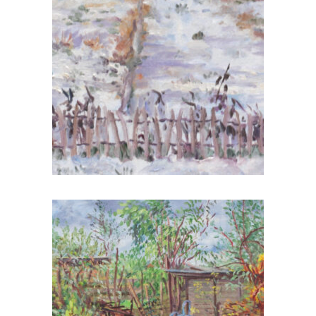
overige portretten
interieur
stadsgezichten
exposities
publicaties
cv & contact