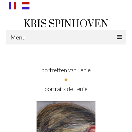
KRIS SPINHOVEN
Menu
landschappen
bergen
portretten van Lenie
wolken
portraits de Lenie
zee & duin
polders
portretten
portretten van Lenie