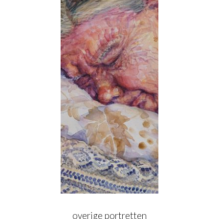
overige portretten
interieur
stadsgezichten
exposities
publicaties
cv & contact
overige portretten