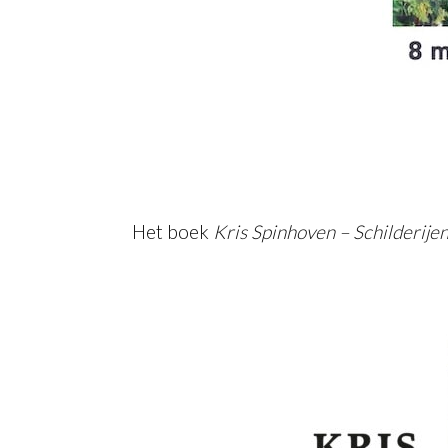
Het boek
Kris Spinhoven – Schilderije