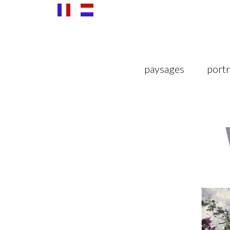
paysages
portr