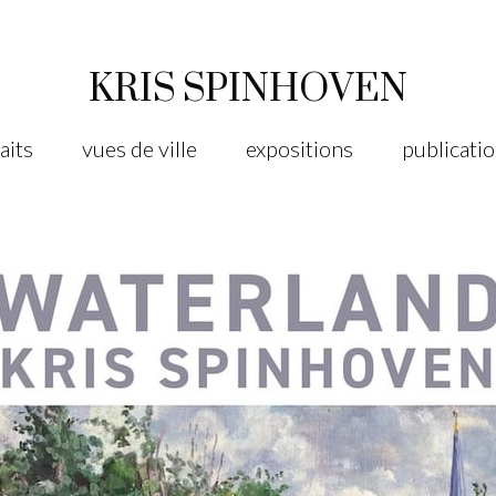
KRIS SPINHOVEN
aits
vues de ville
expositions
publicati