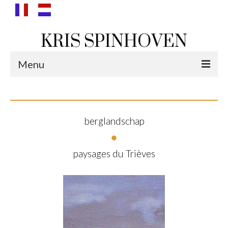
KRIS SPINHOVEN
Menu
paysages
paysages du Trièves
berglandschap
nuages
paysages du Trièves
mer & dunes
polders
portraits
portraits de Lenie